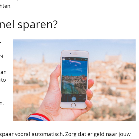
hten.
nel sparen?
.
el
kan
uto
n.
 spaar vooral automatisch. Zorg dat er geld naar jouw