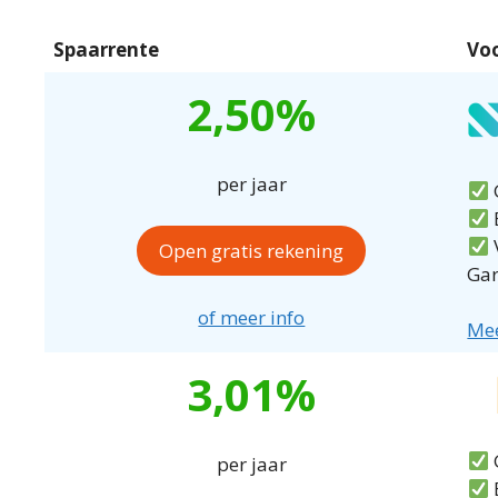
Spaarrente
Vo
2,50%
per jaar
G
Open gratis rekening
Gar
of meer info
Mee
3,01%
G
per jaar