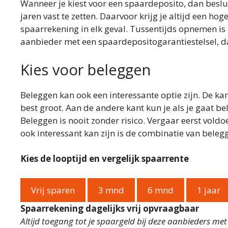
Wanneer je kiest voor een spaardeposito, dan beslui
jaren vast te zetten. Daarvoor krijg je altijd een hog
spaarrekening in elk geval. Tussentijds opnemen is i
aanbieder met een spaardepositogarantiestelsel, da
Kies voor beleggen
Beleggen kan ook een interessante optie zijn. De k
best groot. Aan de andere kant kun je als je gaat b
Beleggen is nooit zonder risico. Vergaar eerst vold
ook interessant kan zijn is de combinatie van beleg
Kies de looptijd en vergelijk spaarrente
Vrij sparen
3 mnd
6 mnd
1 jaar
Spaarrekening dagelijks vrij opvraagbaar
Altijd toegang tot je spaargeld bij deze aanbieders me