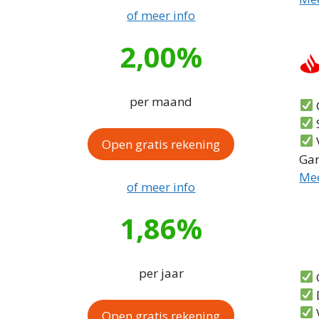
of meer info
2,00%
per maand
G
Open gratis rekening
Gar
Mee
of meer info
1,86%
per jaar
G
D
Open gratis rekening