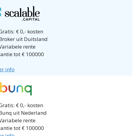
ratis: € 0,- kosten
Broker uit Duitsland
Variabele rente
antie tot € 100000
r info
ratis: € 0,- kosten
Bunq uit Nederland
Variabele rente
antie tot € 100000
r info