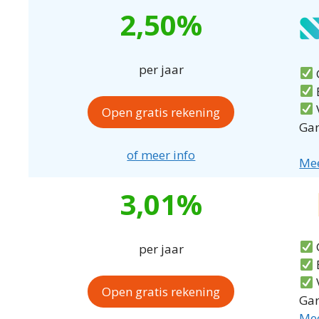
2,50%
per jaar
G
Open gratis rekening
Gar
of meer info
Mee
3,01%
G
per jaar
Open gratis rekening
Gar
Mee