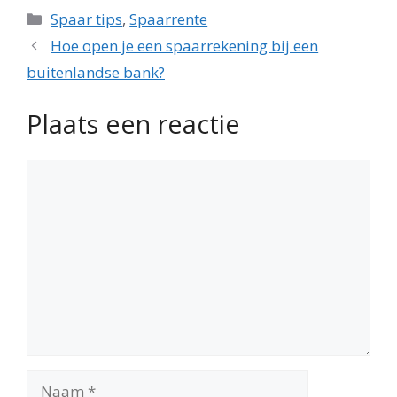
Categorieën
Spaar tips
,
Spaarrente
Hoe open je een spaarrekening bij een
buitenlandse bank?
Plaats een reactie
Reactie
Naam