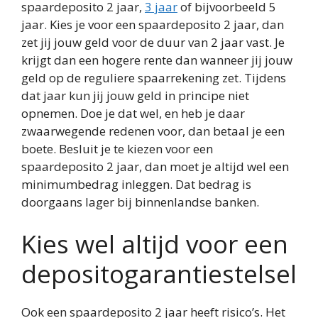
spaardeposito 2 jaar,
3 jaar
of bijvoorbeeld 5
jaar. Kies je voor een spaardeposito 2 jaar, dan
zet jij jouw geld voor de duur van 2 jaar vast. Je
krijgt dan een hogere rente dan wanneer jij jouw
geld op de reguliere spaarrekening zet. Tijdens
dat jaar kun jij jouw geld in principe niet
opnemen. Doe je dat wel, en heb je daar
zwaarwegende redenen voor, dan betaal je een
boete. Besluit je te kiezen voor een
spaardeposito 2 jaar, dan moet je altijd wel een
minimumbedrag inleggen. Dat bedrag is
doorgaans lager bij binnenlandse banken.
Kies wel altijd voor een
depositogarantiestelsel
Ook een spaardeposito 2 jaar heeft risico’s. Het