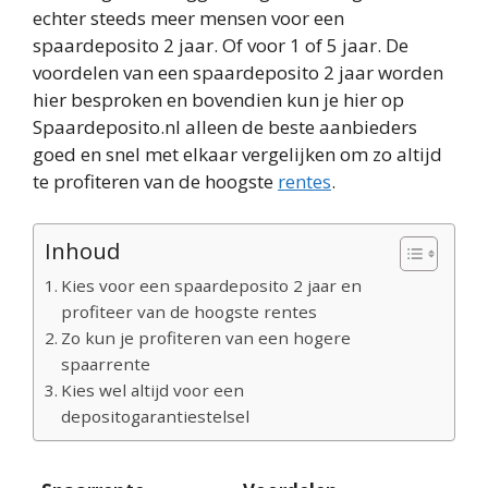
echter steeds meer mensen voor een
spaardeposito 2 jaar. Of voor 1 of 5 jaar. De
voordelen van een spaardeposito 2 jaar worden
hier besproken en bovendien kun je hier op
Spaardeposito.nl alleen de beste aanbieders
goed en snel met elkaar vergelijken om zo altijd
te profiteren van de hoogste
rentes
.
Inhoud
Kies voor een spaardeposito 2 jaar en
profiteer van de hoogste rentes
Zo kun je profiteren van een hogere
spaarrente
Kies wel altijd voor een
depositogarantiestelsel