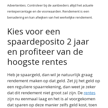
Advertenties. Controleer bij de aanbieders altijd het actuele
rentepercentage en de voorwaarden. Rendement is een
benadering en kan afwijken van het werkelijke rendement.
Kies voor een
spaardeposito 2 jaar
en profiteer van de
hoogste rentes
Heb je spaargeld, dan wil je natuurlijk graag
rendement maken op dat geld. Zet jij het geld op
een reguliere spaarrekening, dan weet je zeker
dat dit rendement niet groot zal zijn. De
rentes
zijn nu eenmaal laag en het is al voorgekomen
dat sparen op deze manier zelfs geld kost, toen