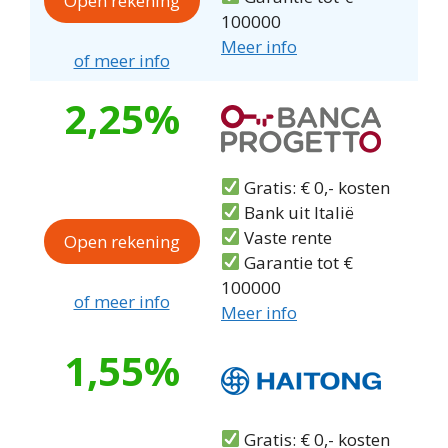
Open rekening
100000
Meer info
of meer info
2,25%
Gratis: € 0,- kosten
Bank uit Italië
Vaste rente
Open rekening
Garantie tot €
100000
of meer info
Meer info
1,55%
Gratis: € 0,- kosten