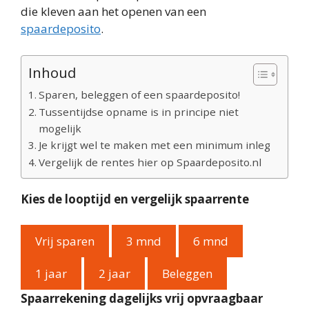
die kleven aan het openen van een
spaardeposito
.
Inhoud
Sparen, beleggen of een spaardeposito!
Tussentijdse opname is in principe niet
mogelijk
Je krijgt wel te maken met een minimum inleg
Vergelijk de rentes hier op Spaardeposito.nl
Kies de looptijd en vergelijk spaarrente
Vrij sparen
3 mnd
6 mnd
1 jaar
2 jaar
Beleggen
Spaarrekening dagelijks vrij opvraagbaar