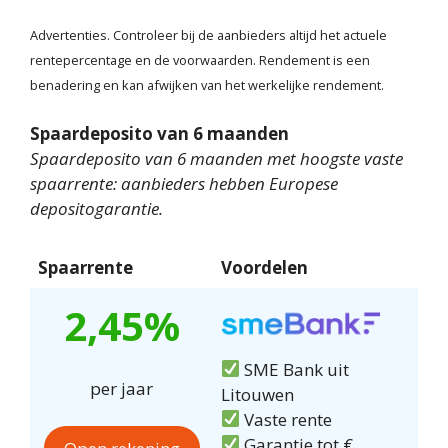
Advertenties. Controleer bij de aanbieders altijd het actuele
rentepercentage en de voorwaarden. Rendement is een
benadering en kan afwijken van het werkelijke rendement.
Spaardeposito van 6 maanden
Spaardeposito van 6 maanden met hoogste vaste
spaarrente: aanbieders hebben Europese
depositogarantie.
Spaarrente
Voordelen
2,45%
SME Bank uit
per jaar
Litouwen
Vaste rente
Garantie tot €