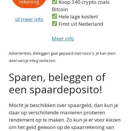
rekening
Koop 340 crypto zoals
Bitcoin
Hele lage kosten!
of meer info
Finst uit Nederland
Meer info
Advertenties. Beleggen gaat gepaard met risico's. Je kan (een
deel van) je inleg verliezen.
Sparen, beleggen of
een spaardeposito!
Mocht je beschikken over spaargeld, dan kun je
daar op verschillende manieren proberen
rendement op te maken. Zo kun je er voor kiezen
om het geld gewoon op de spaarrekening van