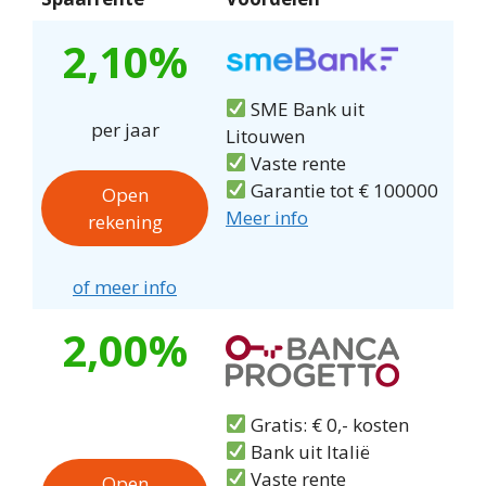
2,10%
SME Bank uit
per jaar
Litouwen
Vaste rente
Garantie tot € 100000
Open
Meer info
rekening
of meer info
2,00%
Gratis: € 0,- kosten
Bank uit Italië
Vaste rente
Open