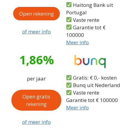
Haitong Bank uit
Portugal
Open rekening
Vaste rente
Garantie tot €
of meer info
100000
Meer info
1,86%
Gratis: € 0,- kosten
per jaar
Bunq uit Nederland
Vaste rente
Open gratis
Garantie tot € 100000
rekening
Meer info
of meer info