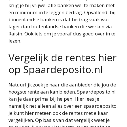
krijg je bij vrijwel alle banken wel te maken met
en minimum in te leggen bedrag. Opvallend; bij
binnenlandse banken is dat bedrag vaak wat
lager dan buitenlandse banken die werken via
Raisin. Ook iets om je vooraf dus goed over in te
lezen.
Vergelijk de rentes hier
op Spaardeposito.nl
Natuurlijk zoek je naar die aanbieder die jou de
hoogste rente aan kan bieden. Spaardeposito.nl
kan je daar prima bij helpen. Hier lees je
namelijk net alleen alles over een spaardeposito,
je kunt hier meteen ook de rentes met elkaar
vergelijken. Op basis van dat vergelijk weet je