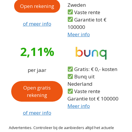
Zweden
Open rekening
Vaste rente
Garantie tot €
of meer info
100000
Meer info
2,11%
Gratis: € 0,- kosten
per jaar
Bunq uit
Nederland
Open gratis
Vaste rente
rekening
Garantie tot € 100000
Meer info
of meer info
Advertenties. Controleer bij de aanbieders altijd het actuele