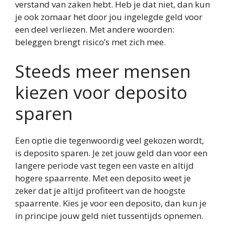
verstand van zaken hebt. Heb je dat niet, dan kun
je ook zomaar het door jou ingelegde geld voor
een deel verliezen. Met andere woorden:
beleggen brengt risico’s met zich mee.
Steeds meer mensen
kiezen voor deposito
sparen
Een optie die tegenwoordig veel gekozen wordt,
is deposito sparen. Je zet jouw geld dan voor een
langere periode vast tegen een vaste en altijd
hogere spaarrente. Met een deposito weet je
zeker dat je altijd profiteert van de hoogste
spaarrente. Kies je voor een deposito, dan kun je
in principe jouw geld niet tussentijds opnemen.