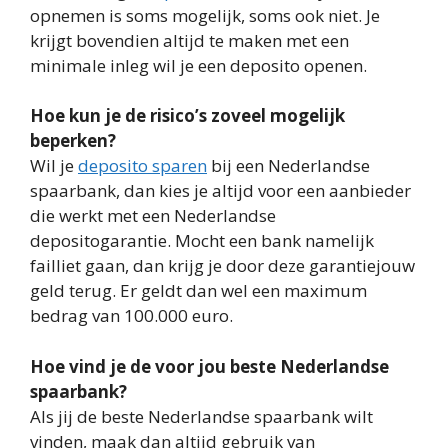
opnemen is soms mogelijk, soms ook niet. Je
krijgt bovendien altijd te maken met een
minimale inleg wil je een deposito openen.
Hoe kun je de risico’s zoveel mogelijk
beperken?
Wil je
deposito sparen
bij een Nederlandse
spaarbank, dan kies je altijd voor een aanbieder
die werkt met een Nederlandse
depositogarantie. Mocht een bank namelijk
failliet gaan, dan krijg je door deze garantiejouw
geld terug. Er geldt dan wel een maximum
bedrag van 100.000 euro.
Hoe vind je de voor jou beste Nederlandse
spaarbank?
Als jij de beste Nederlandse spaarbank wilt
vinden, maak dan altijd gebruik van