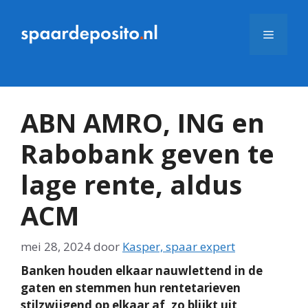
Ga
naar
Menu
de
inhoud
ABN AMRO, ING en
Rabobank geven te
lage rente, aldus
ACM
mei 28, 2024
door
Kasper, spaar expert
Banken houden elkaar nauwlettend in de
gaten en stemmen hun rentetarieven
stilzwijgend op elkaar af, zo blijkt uit