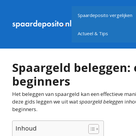
Ga
naar
Spaardeposito vergelijken
de
inhoud
Actueel & Tips
Spaargeld beleggen: 
beginners
Het beleggen van spaargeld kan een effectieve manier 
deze gids leggen we uit wat
spaargeld beleggen
inhou
beginners.
Inhoud