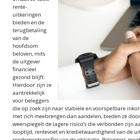
rente-
uitkeringen
bieden en de
terugbetaling
van de
hoofdsom
beloven, mits
de uitgever
financieel
gezond blijft.
Hierdoor zijn ze
aantrekkelijk
voor beleggers
die op zoek zijn naar stabiele en voorspelbare ink
met zich meebrengen dan aandelen, bieden ze door
weerspiegelt de lagere risico’s die verbonden zijn 
looptijd, rentevoet en kredietwaardigheid van de ui
rendementsprofiel van de obligatie. Beleggers mo