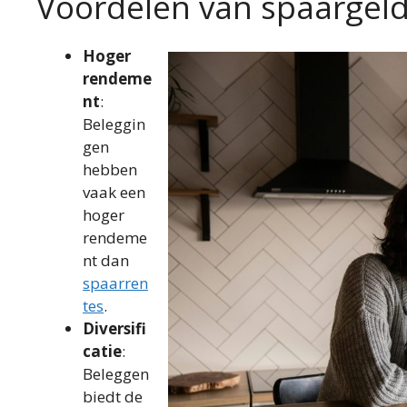
Voordelen van spaargel
Hoger
rendeme
nt
:
Beleggin
gen
hebben
vaak een
hoger
rendeme
nt dan
spaarren
tes
.
Diversifi
catie
:
Beleggen
biedt de