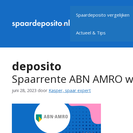
Ga
naar
Spaardeposito vergelijken
de
inhoud
Actueel & Tips
deposito
Spaarrente ABN AMRO we
juni 28, 2023
door
Kasper, spaar expert