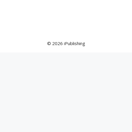
© 2026 iPublishing